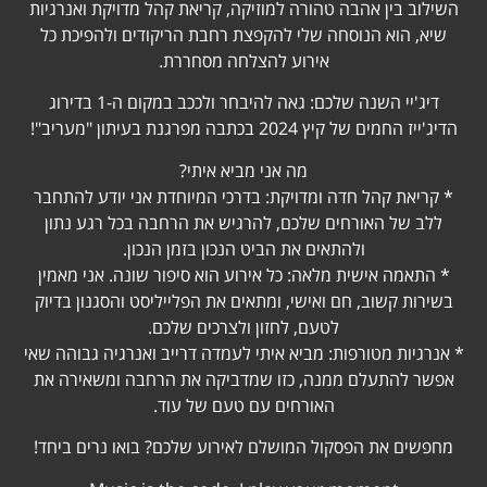
​השילוב בין אהבה טהורה למוזיקה, קריאת קהל מדויקת ואנרגיות
שיא, הוא הנוסחה שלי להקפצת רחבת הריקודים ולהפיכת כל
אירוע להצלחה מסחררת.
​דיג'יי השנה שלכם: גאה להיבחר ולככב במקום ה-1 בדירוג
הדיג'ייז החמים של קיץ 2024 בכתבה מפרגנת בעיתון "מעריב"!
​מה אני מביא איתי?
* ​קריאת קהל חדה ומדויקת: בדרכי המיוחדת אני יודע להתחבר
ללב של האורחים שלכם, להרגיש את הרחבה בכל רגע נתון
ולהתאים את הביט הנכון בזמן הנכון.
* ​התאמה אישית מלאה: כל אירוע הוא סיפור שונה. אני מאמין
בשירות קשוב, חם ואישי, ומתאים את הפלייליסט והסגנון בדיוק
לטעם, לחזון ולצרכים שלכם.
* ​אנרגיות מטורפות: מביא איתי לעמדה דרייב ואנרגיה גבוהה שאי
אפשר להתעלם ממנה, כזו שמדביקה את הרחבה ומשאירה את
האורחים עם טעם של עוד.
​מחפשים את הפסקול המושלם לאירוע שלכם? בואו נרים ביחד!