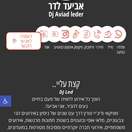
אביעד לדר
Dj Aviad leder
הוספה
לאנשי
הקשר
שלח/י
מייל
חייג/י
פייסבוק
טיקטוק
אינסטגרם
יוטיוב
אתר
הודעה
קצת עליי..
DJ Led
פתח סרגל נ
​הופך כל אירוע לחוויה של פעם בחיים
​נעים להכיר, אני אביעד.
מוזיקאי ודיג'יי פורץ דרך עם שנים של ניסיון באירועים הכי
צבעוניים, מלאי אופי ובועטים בשטח: חתונות מרגשות, אירועים
משפחתיים, אירועי חברה יוקרתיים ומסיבות מטורפות במועדונים.