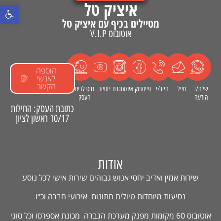
איציק טל
פתח סרגל נ
מטיילים בכיף עם איציק טל
אוטובוס V.I.P
הוספה
לאנשי
הקשר
שלח/י
מייל
חייג/י
פייסבוק
אינסטגרם
יוטיוב
נווט לבית
הודעה
העסק
כתובת העסק: החילות
10/17 ראשון לציון
אודות
שירות אמין ואדיב יחסי אנוש גבוהים שירות אישי לכל נוסע
נסיעות מיוחדות טיולים חתונות אירועי חברה וכ״ו
אוטובוס 60 מקומות מפנק מערכת הגברה מכונת אספרסו וכל סוגי