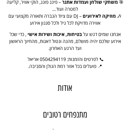
🎯
משחקי שולחן ועמדות אתגר
– פינג פונג, הוקי אוויר, קליעה
למטרה ועוד…
🎶
מוזיקה לאירועים
– DJ עם ציוד הגברה ותאורה מקצועי עם
אווירה מדויקת לכל גיל ולכל סגנון אירוע
אנחנו שמים דגש על
בטיחות, איכות ושירות אישי
, כדי שכל
אירוע שלכם יהיה מושלם, מהנה ונטול דאגות, מהחיוך הראשון
ועד הרגע האחרון.
📞 לפרטים והזמנות: 0504294119 אריאל
📍 פועלים בכל אזור רמת הגולן והסביבה.
אודות
לא נמצא מידע על תמונות עם כפתורים בכרטיס שלך
מתנפחים רטובים