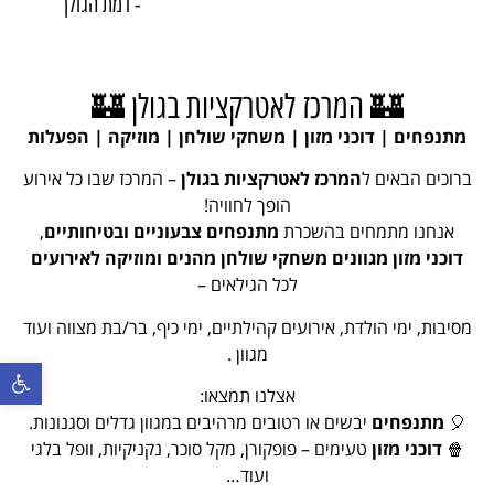
- רמת הגולן
🏰 המרכז לאטרקציות בגולן 🏰
מתנפחים | דוכני מזון | משחקי שולחן | מוזיקה | הפעלות
ברוכים הבאים ל
המרכז לאטרקציות בגולן
– המרכז שבו כל אירוע
הופך לחוויה!
אנחנו מתמחים בהשכרת
מתנפחים צבעוניים ובטיחותיים
,
דוכני מזון מגוונים
משחקי שולחן מהנים ומוזיקה לאירועים
לכל הגילאים –
מסיבות, ימי הולדת, אירועים קהילתיים, ימי כיף, בר/בת מצווה ועוד
מגוון .
פתח סרגל נ
אצלנו תמצאו:
🎈
מתנפחים
יבשים או רטובים מרהיבים במגוון גדלים וסגנונות.
🍿
דוכני מזון
טעימים – פופקורן, מקל סוכר, נקניקיות, וופל בלגי
ועוד…