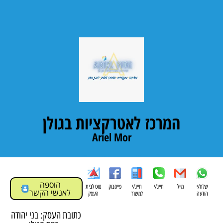
המרכז לאטרקציות בגולן
Ariel Mor
הוספה
שלח/י
מייל
חייג/י
חייג/י
פייסבוק
נווט לבית
לאנשי הקשר
הודעה
למשרד
העסק
כתובת העסק: בני יהודה