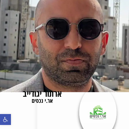
ארתור יגודייב
אר.י נכסים
פתח סרגל נ