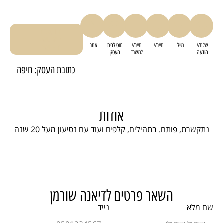
הוספה
לאנשי
שלח/י
מייל
חייג/י
חייג/י
נווט לבית
אתר
הקשר
הודעה
למשרד
העסק
כתובת העסק: חיפה
אודות
נתקשרת, פותח. בתהילים, קלפים ועוד עם נסיעון מעל 20 שנה
השאר פרטים לדיאנה שורמן
שם מלא
נייד