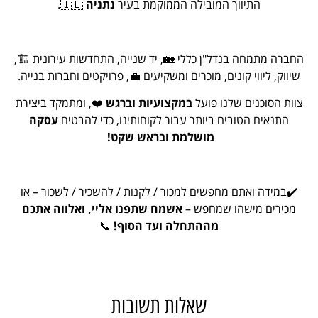
התיווך המובילה הממוקמת בעיר
נתניה
🇮🇱.
תמחה בנדל"ן כללי 🏡, יד שנייה, התחדשות עירונית 🏗️,
 ליווי קונים, מוכרים ומשקיעים 💼, פרויקטים וחברות בנייה.
סוכנים שלנו פועל
במקצועיות וברגש
❤️, ומתמקד ביצירת
ים הטובים ביותר עבור לקוחותינו, כדי להבטיח
עסקה
מושלמת ובראש שקט!
דה ואתם מחפשים למכור / לקנות / להשכיר / לשכור – או
ים מישהו שמחפש –
אשמח שתפנו אליי, ואלווה אתכם
מההתחלה ועד הסוף!
📞
שאלות תשובות