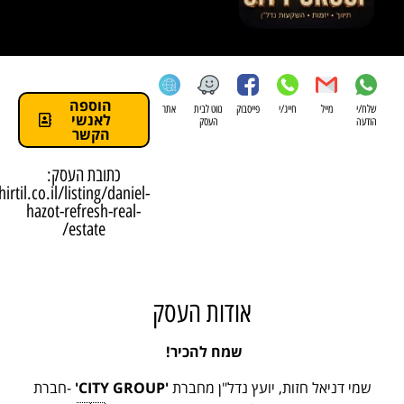
הוספה
מייל
חייג/י
פייסבוק
נווט לבית
אתר
לאנשי
העסק
הקשר
כתובת העסק:
https://shirtil.co.il/listing/daniel-
hazot-refresh-real-
estate/
אודות העסק
שמח להכיר!
דניאל חזות, יועץ נדל"ן מחברת
'CITY GROUP'
-חברת