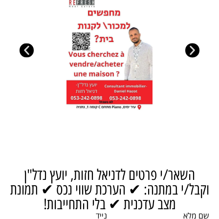
אר/י פרטים לדניאל חזות, יועץ נדל"ן
/י במתנה: ✔ הערכת שווי נכס ✔ תמונת
מצב עדכנית ✔ בלי התחייבות!
א
נייד