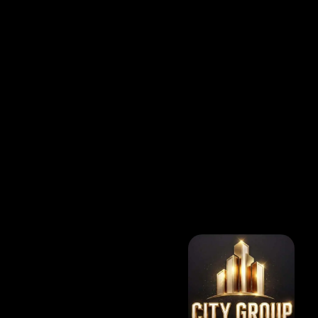
דניאל חזות
חברת 'City Group'- שיווק
נכסים
יועץ נדל"ן