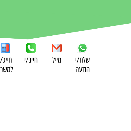
שלח/י
מייל
חייג/י
חייג/י
הודעה
למשרד