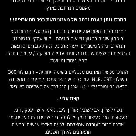
המרכז להתפתחות אישית – הבית שלך לליווי מנטלי והכשרת
מאמנים הנרחבת בארץ!
המרכז נותן מענה נרחב של מאמנים/ות בפריסה ארצית!!!
המרכז מלווה מאות אנשים פרטיים במובן המנטלי וחברות וגופי
ביטחון שונים במגוון נושאים ביניהם – ליווי עסקי, מנטורינג
מנהלים, ניהול משברים, ייעוץ ארגוני, הנעת עובדים, סדנאות
והרצאות בנושאים שונים ומגוונים, עמידה מול קהל, עבודה בתנאי
לחץ, ניהול זמן ועוד.
המרכז מכשיר מאמנים מנטליים בשיטה ייחודית – המגדלור 360
בשילוב NLP, CBT ועוד כלים שיהפכו אתכם למאמנים מהשורה
הראשונה ומוכר ע"י RCP- ארגון הגג לרפואה משלימה בישראל!
קצת עליי..
נשוי לשירן, אב לשובל, אוריין וליב , מאמן אישי, עסקי, זוגי,
ותעסוקתי מזה כעשור במקביל לתפקידי השונים והתובעניים, מה
שתרם רבות לעובדה שהצלחתי לגעת באלפי אנשים ובמאות
מתאמנים לאורך השנים.