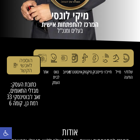
מיקי לוגסי
המרכז להתפתחות אישית
בעלים ומנכ"ל
הוספה
לאנשי
הקשר
שלח/י
מייל
חייג/י
פייסבוק
טיקטוק
אינסטגרם
יוטיוב
נווט
אתר
הודעה
לבית
העסק
כתובת העסק:
מגדלי התאומים,
זאב ז'בוטינסקי 33
רמת גן, קומה 6
פתח סרגל נ
אודות