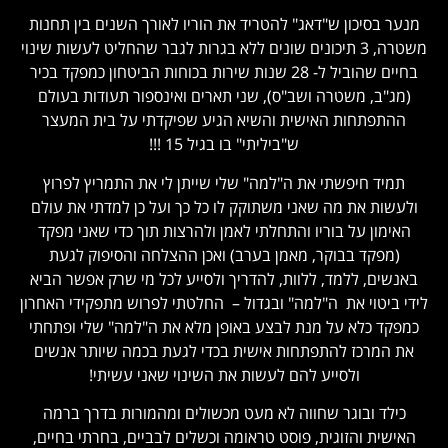
מנער בסיכון ש"דאג" להטריד את הוריו לאורך השנים בין תחנות
משטרה, 3 תיכונים שונים ללא בגרות לגבר שהחליט לעשות שינוי
בחיים שהוביל ל- 28 שנות שירות בכוחות הביטחון כמפקד בכיר
(מג"ב, משטרה ושב"ס), שני תארים ואינספור תעודות בעולם
ההתפתחות האישית והשיא הגיע שפיקדתי על בית המעצר
ש"ביליתי" בו בגיל 15 !!!
תמיד חיפשתי את ה"למה" שלי שייתן לי את התמריץ לפרוץ
ולעשות את מה שאני משתוקק לו כל כך ועל כן למדתי את עולם
האימון על בוריו והתחלתי לאמן ולהרצות תוך כדי שאני מפקד
(מפקד בבוקר, מאמן בערב) ואכן ההצלחה והסיפוק לגעת
באנשים, ללמד, ללוות, להדריך ולסייע לכל מי שרק אפשר הביא
לידי ביטוי את ה"למה" ובגדול – החלטתי לפרוש מתפקידי האחרון
כמפקד כלא על מנת לבצע באופן מלא את ה"למה" שלי ופתחתי
את המרכז להתפתחות אישית בכדי לגעת בכמה שיותר אנשים
ולסייע להם לעשות את השינוי שאני עשיתי!
כילד ובוגר שחווה לא מעט מכשולים ומהמורות בדרך ברמה
האישית והזוגית, פוסט טראומה וכשלים לבביים, בחרתי בחיים,