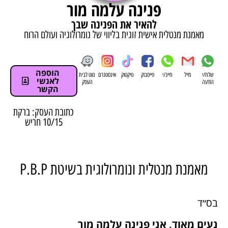
פנינה עלמה מור
להאיר את הפנינה שבך
מאמנת מנטלית אישית זוגית בליווי של נומרולוגיה ועולם הרוח
הוספה
שלח/י
מייל
חייג/י
פייסבוק
טיקטוק
אינסטגרם
נווט לבית
לאנשי
הודעה
העסק
הקשר
כתובת העסק: ברקת
10/15 חריש
מאמנת מנטלית ונומרולוגית בשיטת P.B.P
בס״ד
נעים מאוד, אני פנינה עלמה מור