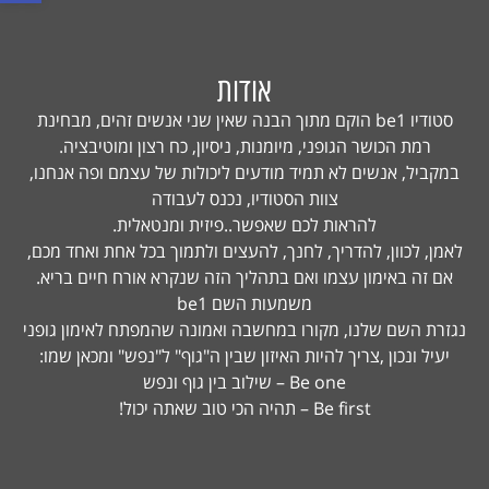
אודות
סטודיו be1 הוקם מתוך הבנה שאין שני אנשים זהים, מבחינת
רמת הכושר הגופני, מיומנות, ניסיון, כח רצון ומוטיבציה.
במקביל, אנשים לא תמיד מודעים ליכולות של עצמם ופה אנחנו,
צוות הסטודיו, נכנס לעבודה
להראות לכם שאפשר..פיזית ומנטאלית.
לאמן, לכוון, להדריך, לחנך, להעצים ולתמוך בכל אחת ואחד מכם,
אם זה באימון עצמו ואם בתהליך הזה שנקרא אורח חיים בריא.
משמעות השם be1
נגזרת השם שלנו, מקורו במחשבה ואמונה שהמפתח לאימון גופני
יעיל ונכון ,צריך להיות האיזון שבין ה"גוף" ל"נפש" ומכאן שמו:
Be one – שילוב בין גוף ונפש
Be first – תהיה הכי טוב שאתה יכול!