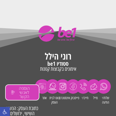
רוני הילל
סטודיו be1
אימונים בקבוצות קטנות
הוספה
לאנשי
הקשר
שלח/י
מייל
חייג/י
פייסבוק
אינסטגרם
נווט לבית
אתר
הודעה
העסק
כתובת העסק: הנשיא
פתח סרגל נ
השישי, ירושלים