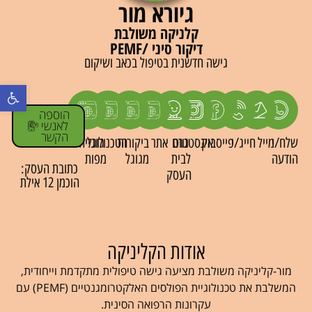
גיורא מור
קלניקה משולבת
דיקור סיני /PEMF
גישה חדשנית בטיפול בכאב ושיקום
פתח סרגל נ
הוספה
לאנשי
הקשר
שלח/י
מייל
חייג/י
פייסבוק
נווט
אינסטגרם
אתר
ביקורות
גוגל
הטכנולוגייה
הודעה
לבית
מגוגל
מפות
כתובת העסק:
העסק
הוכמן 12 אילת
אודות הקליניקה
מור-קליניקה משולבת מציעה גישה טיפולית מתקדמת וייחודית,
המשלבת את טכנולוגיית הפולסים האלקטרומגנטיים (PEMF) עם
עקרונות הרפואה הסינית.