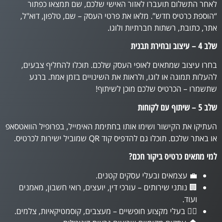
לאחר התשלום תועברו לאזור האישי שלכם, שם תמצאו כפתור
“הוספת כרטיס חדש”. מלאו את פרטי העסק – שם, טלפון, דוא"ל,
אתר, כתובת, רשתות חברתיות ולוגו.
שלב 4 – עיצוב ובחירת תבנית
בחרו עיצוב שמתאים לאופי העסק שלכם. תוכלו להחליף צבעים,
להעלות תמונה או לוגו, ולראות את השינויים בזמן אמת. ברגע
שתשמרו – הכרטיס שלכם מוכן לשיתוף!
שלב 5 – שיתוף עם לקוחות
העתיקו את הקישור ושימו אותו בחתימת האימייל, בפרופיל הוואטסאפ
או באתר שלכם. תוכלו גם להדפיס קוד QR שמוביל ישירות לכרטיס.
למי מתאים כרטיס ביקור חכם?
💼 עצמאים ובעלי עסקים קטנים.
🏢 נותני שירותים – עורכי דין, יועצים, רואי חשבון, מאמנים
ועוד.
💇‍♀️ בעלי מקצוע חופשיים – מעצבים, קוסמטיקאיות, צלמים.