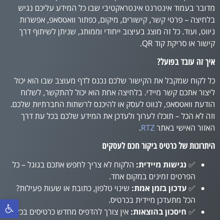
מדובר בעמוד אינטרנט אינטראקטיבי שבו כל המידע עליכם נגיש
בלחיצה – פרטי קשר, קישורים, מיקום, כפתור וואטסאפ, אפשרות
ניווט, ועוד. כל זה מוצג בעיצוב ייחודי וממותג, שניתן לשיתוף דרך
קישור או סריקת קוד QR.
איך זה עובד בפועל?
כל לקוח שמקבל את הקישור שלכם נכנס לדף מעוצב שבו הוא יכול
ליצור אתכם קשר מיידי. בלחיצה אחת הוא יכול להתקשר, לשלוח
הודעת וואטסאפ, לנווט לעסק או להיכנס לרשתות החברתיות שלכם.
וזה לא הכל – תוכלו לערוך ולעדכן את המידע שלכם בכל עת דרך
האזור האישי באתר
RTZ
.
היתרונות של כרטיס ביקור חכם לעסקים
✅
נגישות מיידית:
הלקוח לא צריך לחפש אתכם בגוגל – כל
הפרטים זמינים במקום אחד.
✅
עדכון בזמן אמת:
שינוי טלפון, כתובת או שעות פעילות?
הכל מתעדכן מיידית בכרטיס.
פתח סרגל נ
✅
חיסכון בהוצאות:
אין צורך להדפיס מחדש כרטיסים בכל