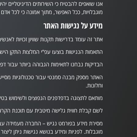
אנו שואפים להבטיח כי השירותים הדיגיטליים יה
מוגבלויות, ככל האפשר, מתוך אמונה כי לכל אדם מג
מידע על נגישות האתר
אתר זה עומד בדרישות תקנות שוויון זכויות לאנשים
התאמות הנגישות בוצעו עפ”י המלצות התקן הישראלי (ת”י 5568) לנגישות תכנים באינטרנט ברמת AA ומסמך
הבדיקות נבחנו לתאימות הגבוהה ביותר עבור דפד
וחלונות.
מותאם לתצוגה בדפדפנים הנפוצים ולשימוש בטלפ
לשם קבלת חווית גלישה מיטבית עם תוכנת הקראת מסך, אנו 
מסירת מידע בפורמט נגיש – החברה מעמידה עבו
מוגבלות. לפניות ומידע בנושא נגישות ניתן לי